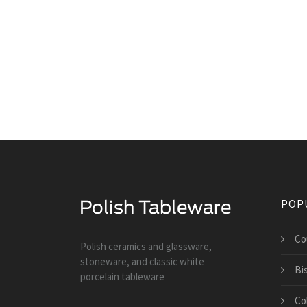
POP
Co
Polish ceramics and glassware,
stoneware, and classic white
Bi
porcelain tableware
Co