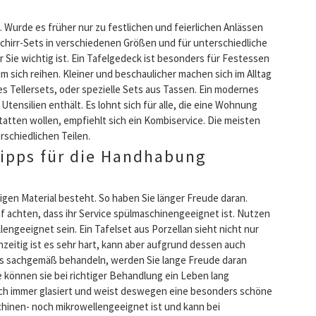
. Wurde es früher nur zu festlichen und feierlichen Anlässen
chirr-Sets in verschiedenen Größen und für unterschiedliche
Sie wichtig ist. Ein Tafelgedeck ist besonders für Festessen
m sich reihen. Kleiner und beschaulicher machen sich im Alltag
es Tellersets, oder spezielle Sets aus Tassen. Ein modernes
Utensilien enthält. Es lohnt sich für alle, die eine Wohnung
tten wollen, empfiehlt sich ein Kombiservice. Die meisten
schiedlichen Teilen.
Tipps für die Handhabung
igen Material besteht. So haben Sie länger Freude daran.
auf achten, dass ihr Service spülmaschinengeeignet ist. Nutzen
lengeeignet sein. Ein Tafelset aus Porzellan sieht nicht nur
hzeitig ist es sehr hart, kann aber aufgrund dessen auch
ets sachgemäß behandeln, werden Sie lange Freude daran
e können sie bei richtiger Behandlung ein Leben lang
lich immer glasiert und weist deswegen eine besonders schöne
schinen- noch mikrowellengeeignet ist und kann bei