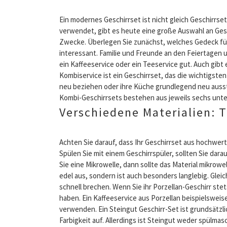
Ein modernes Geschirrset ist nicht gleich Geschirrset
verwendet, gibt es heute eine große Auswahl an Ges
Zwecke. Überlegen Sie zunächst, welches Gedeck für 
interessant. Familie und Freunde an den Feiertagen u
ein Kaffeeservice oder ein Teeservice gut. Auch gibt 
Kombiservice ist ein Geschirrset, das die wichtigsten 
neu beziehen oder ihre Küche grundlegend neu aussta
Kombi-Geschirrsets bestehen aus jeweils sechs unter
Verschiedene Materialien: 
Achten Sie darauf, dass Ihr Geschirrset aus hochwert
Spülen Sie mit einem Geschirrspüler, sollten Sie dar
Sie eine Mikrowelle, dann sollte das Material mikrowel
edel aus, sondern ist auch besonders langlebig. Gleic
schnell brechen. Wenn Sie ihr Porzellan-Geschirr st
haben. Ein Kaffeeservice aus Porzellan beispielsweis
verwenden. Ein Steingut Geschirr-Set ist grundsätz
Farbigkeit auf. Allerdings ist Steingut weder spülma